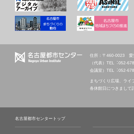
住所：〒460-002
（代表）TEL︓
会議室）TEL︓052-678-2
まちづくり広場、ライ
各休館日につきまして
名古屋都市センタートップ