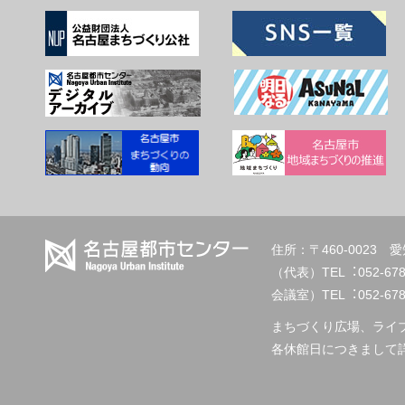
住所：〒460-002
（代表）TEL︓
会議室）TEL︓052-678-2
まちづくり広場、ライ
各休館日につきまして