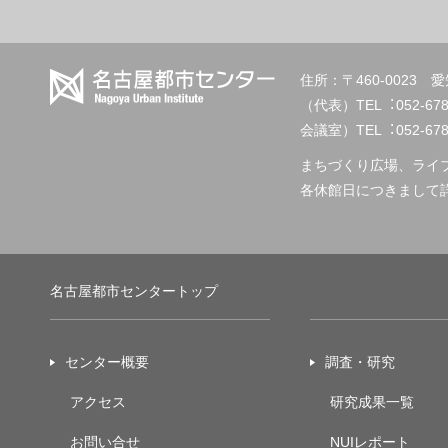
住所：〒460-002
（代表）TEL︓
会議室）TEL︓052-678-2
まちづくり広場、ライ
各休館日につきまして
名古屋都市センタートップ
センター概要
調査・研究
アクセス
研究成果一覧
お問い合せ
NUIレポート