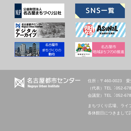
住所：〒460-002
（代表）TEL︓
会議室）TEL︓052-678-2
まちづくり広場、ライ
各休館日につきまして