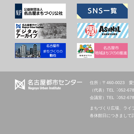
住所：〒460-002
（代表）TEL︓
会議室）TEL︓052-678-2
まちづくり広場、ライ
各休館日につきまして