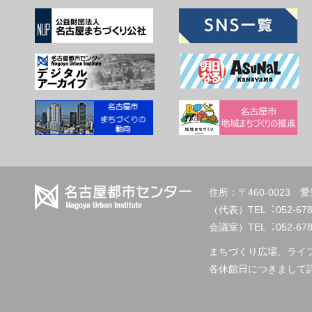
住所：〒460-002
（代表）TEL︓
会議室）TEL︓052-678-2
まちづくり広場、ライ
各休館日につきまして