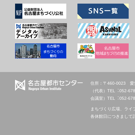
住所：〒460-002
（代表）TEL︓
会議室）TEL︓052-678-2
まちづくり広場、ライ
各休館日につきまして