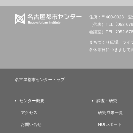
住所：〒460-002
（代表）TEL︓
会議室）TEL︓052-678-2
まちづくり広場、ライ
各休館日につきまして
名古屋都市センタートップ
センター概要
調査・研究
アクセス
研究成果一覧
お問い合せ
NUIレポート