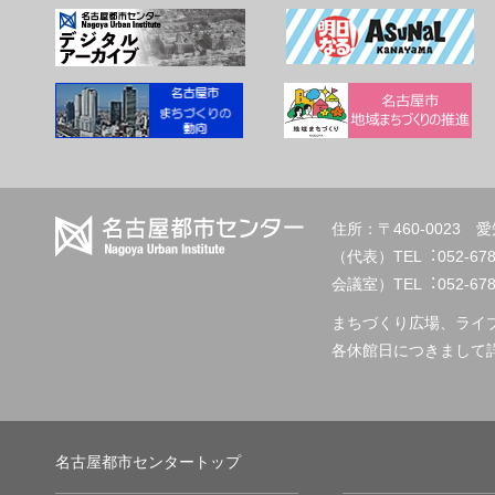
住所：〒460-002
（代表）TEL︓
会議室）TEL︓052-678-2
まちづくり広場、ライ
各休館日につきまして
名古屋都市センタートップ