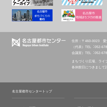
住所：〒460-002
（代表）TEL︓
会議室）TEL︓052-678-2
まちづくり広場、ライ
各休館日につきまして
名古屋都市センタートップ