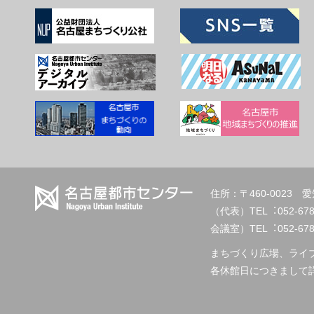
住所：〒460-002
（代表）TEL︓
会議室）TEL︓052-678-2
まちづくり広場、ライ
各休館日につきまして