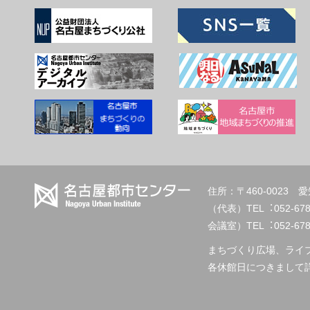
住所：〒460-002
（代表）TEL︓
会議室）TEL︓052-678-2
まちづくり広場、ライ
各休館日につきまして