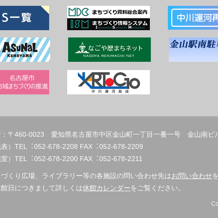
：〒460-0023 愛知県名古屋市中区金山町一丁目一番一号 金山南ビ
代表）TEL︓052-678-2208 FAX︓
）TEL︓052-678-2200 FAX︓052-678-2211
ちづくり広場、ライブラリー等の各施設の問い合わせ先は
お問い合わせ
休館日につきまして詳しくは
休館カレンダー
をご覧ください。
Co