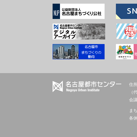
住所
（
会議室
ま
各