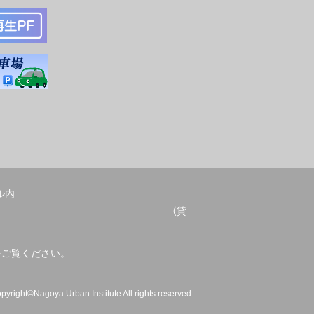
ル内
052-678-2209 （貸
をご覧ください。
pyright©Nagoya Urban Institute All rights reserved.