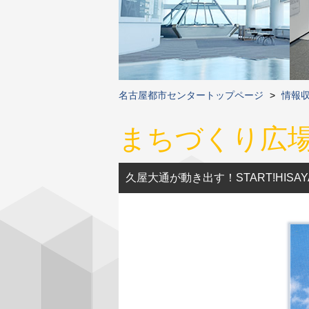
名古屋都市センタートップページ
>
情報
まちづくり広
久屋大通が動き出す！START!HISAY