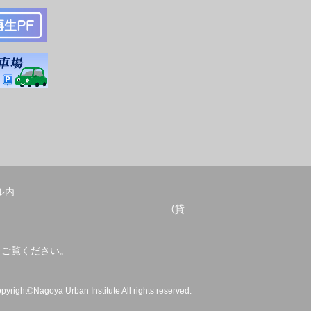
ル内
052-678-2209 （貸
をご覧ください。
pyright©Nagoya Urban Institute All rights reserved.