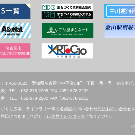
：〒460-0023 愛知県名古屋市中区金山町一丁目一番一号 金山南ビ
代表）TEL︓052-678-2208 FAX︓
）TEL︓052-678-2200 FAX︓052-678-2211
ちづくり広場、ライブラリー等の各施設の問い合わせ先は
お問い合わせ
休館日につきまして詳しくは
休館カレンダー
をご覧ください。
Co