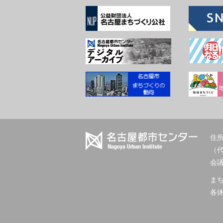
住所
（
会議室
ま
各