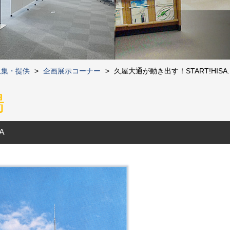
収集・提供
>
企画展示コーナー
>
久屋大通が動き出す！START!HISA..
場
A