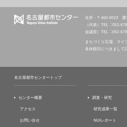
住所：〒460-002
（代表）TEL︓
会議室）TEL︓052-678-2
まちづくり広場、ライ
各休館日につきまして
名古屋都市センタートップ
センター概要
調査・研究
アクセス
研究成果一覧
お問い合せ
NUIレポート