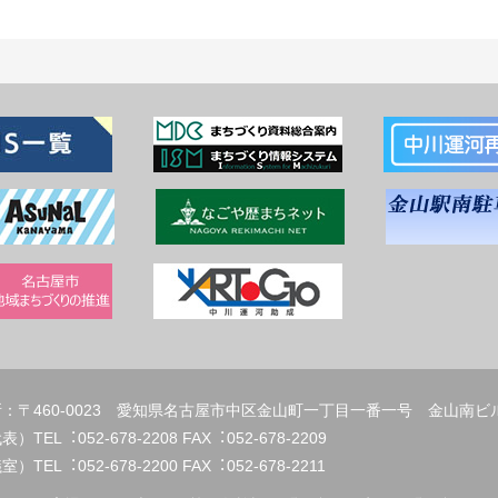
：〒460-0023 愛知県名古屋市中区金山町一丁目一番一号 金山南ビ
代表）TEL︓052-678-2208 FAX︓
）TEL︓052-678-2200 FAX︓052-678-2211