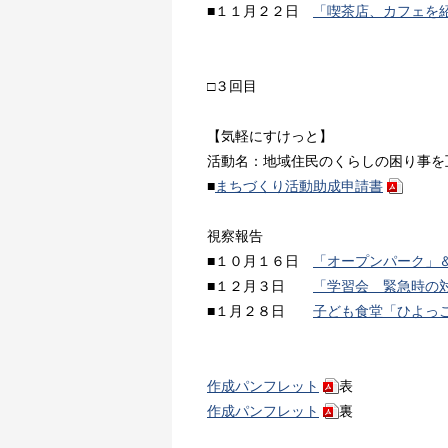
■１１月２２日
「喫茶店、カフェを
□３回目
【気軽にすけっと】
活動名：地域住民のくらしの困り事を
■
まちづくり活動助成申請書
視察報告
■１０月１６日
「オープンパーク」
■１２月３日
「学習会 緊急時の
■１月２８日
子ども食堂「ひよっ
作成パンフレット
表
作成パンフレット
裏