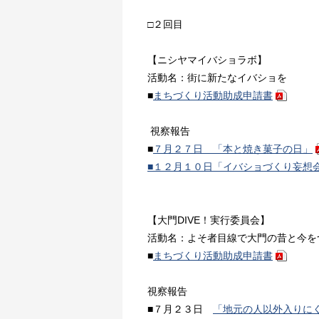
□２回目
【ニシヤマイバショラボ】
活動名：街に新たなイバショを
■
まちづくり活動助成申請書
視察報告
■
７月２７日 「本と焼き菓子の日」
■１２月１０日「イバショづくり妄想
【大門DIVE！実行委員会】
活動名：よそ者目線で大門の昔と今を
■
まちづくり活動助成申請書
視察報告
■７月２３日
「地元の人以外入りに