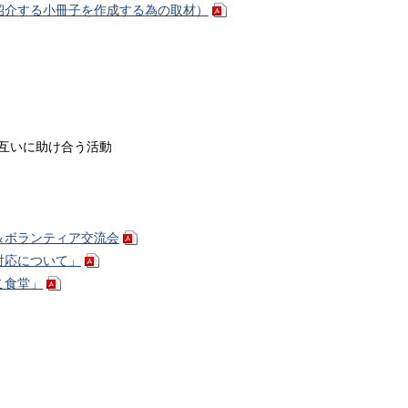
紹介する小冊子を作成する為の取材）
互いに助け合う活動
＆ボランティア交流会
対応について」
こ食堂」