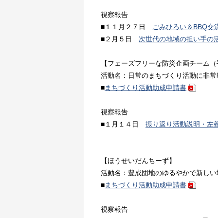
視察報告
■１１月２７日
ごみひろい＆BBQ交
■２月５日
次世代の地域の担い手の
【フェーズフリーな防災企画チーム（
活動名：日常のまちづくり活動に非常
■
まちづくり活動助成申請書
視察報告
■１月１４日
振り返り活動説明・左
【ほうせいだんちーず】
活動名：豊成団地のゆるやかで新しい
■
まちづくり活動助成申請書
視察報告