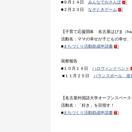
■９月１４日
みんなでおさんぽ
■２月２３日
なぞときゲーム
【子育て応援団体 名古屋はぴま（happy
活動名：ママの幸せが子どもの幸せ、
■
まちづくり活動助成申請書
視察報告
■１０月１４日
ハロウィンイベント
■１１月２５日
バランスボール 産
【名古屋外国語大学オープンスペース
活動名：「好き」を目指す！
■
まちづくり活動助成申請書