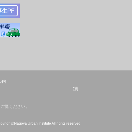
ル内
052-678-2209 （貸
をご覧ください。
pyright©Nagoya Urban Institute All rights reserved.