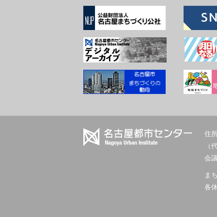
住所
（
会議室
ま
各