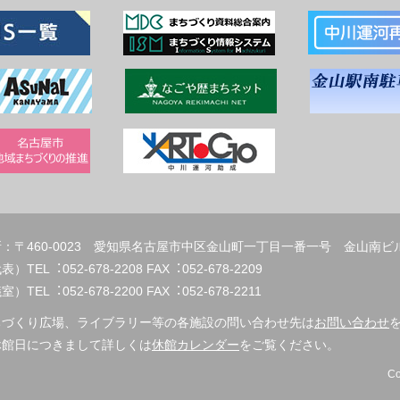
：〒460-0023 愛知県名古屋市中区金山町一丁目一番一号 金山南ビ
代表）TEL︓052-678-2208 FAX︓
）TEL︓052-678-2200 FAX︓052-678-2211
ちづくり広場、ライブラリー等の各施設の問い合わせ先は
お問い合わせ
休館日につきまして詳しくは
休館カレンダー
をご覧ください。
Co