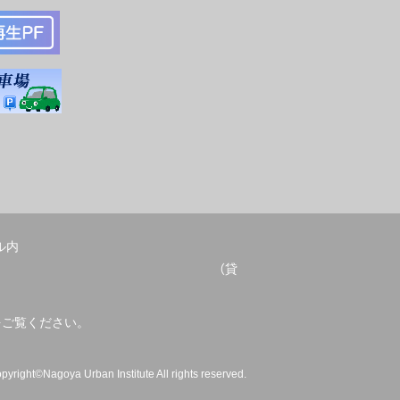
ル内
052-678-2209 （貸
をご覧ください。
pyright©Nagoya Urban Institute All rights reserved.