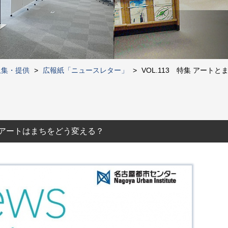
収集・提供
>
広報紙「ニュースレター」
>
VOL.113 特集 アートとま
り アートはまちをどう変える？