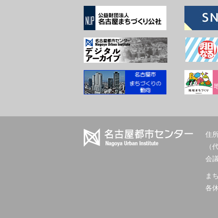
住所
（
会議室
ま
各