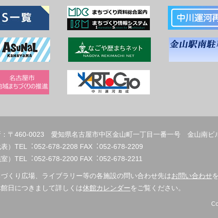
：〒460-0023 愛知県名古屋市中区金山町一丁目一番一号 金山南ビ
代表）TEL︓052-678-2208 FAX︓
）TEL︓052-678-2200 FAX︓052-678-2211
ちづくり広場、ライブラリー等の各施設の問い合わせ先は
お問い合わせ
休館日につきまして詳しくは
休館カレンダー
をご覧ください。
Co