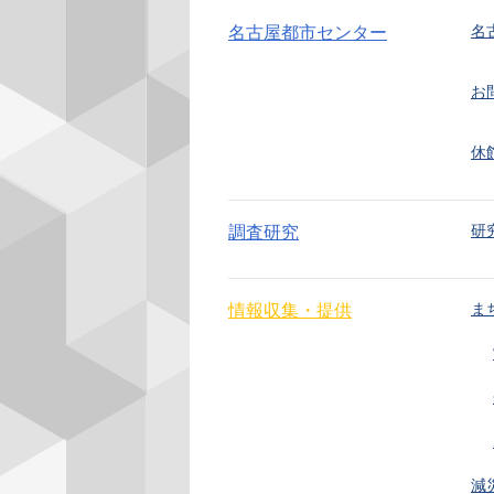
名
名古屋都市センター
お
休
研
調査研究
ま
情報収集・提供
減