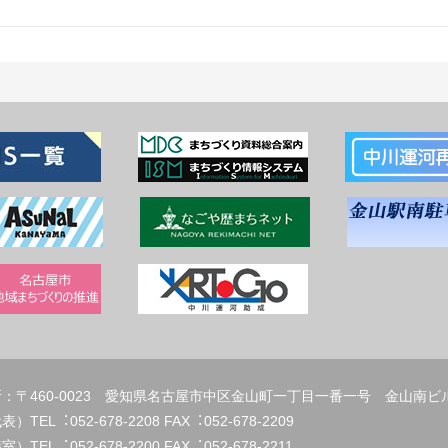
：〒460-0023 愛知県名古屋市中区金山町一丁目一番一号 金山南ビ
代表）TEL︓052-678-2208 FAX︓
）TEL︓052-678-2200 FAX︓052-678-2211