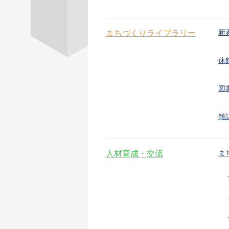
新
まちづくりライブラリー
休
図
雑
ま
人材育成・交流