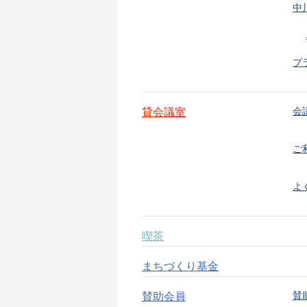
中
プ
会
貸会議室
ご
よ
喫茶
まちづくり基金
賛
賛助会員