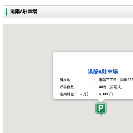
港陽A駐車場
港陽A駐車場
所在地
：
港陽三丁目 国道23
収容台数
：
40台（広場式）
定期料金(一ヶ月)
：
6,600円