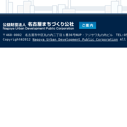
〒460-0002 名古屋市中区丸の内二丁目１番36号NUP・フジサワ丸の内ビル TEL:052-22
Copyright©2012
Nagoya Urban Development Public Corporation
All 