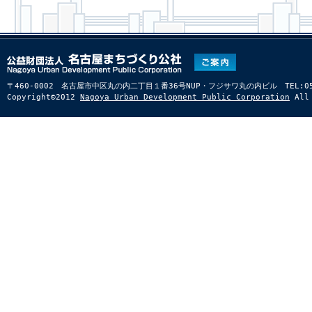
〒460-0002 名古屋市中区丸の内二丁目１番36号NUP・フジサワ丸の内ビル TEL:052-22
Copyright©2012
Nagoya Urban Development Public Corporation
All 