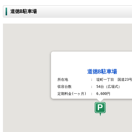
道徳B駐車場
道徳B駐車場
所在地
：
堤町一丁目 国道23
収容台数
：
54台（広場式）
定期料金(一ヶ月)
：
6,600円