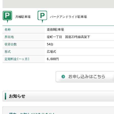
月極駐車場
パークアンドライド駐車場
名称
道徳B駐車場
所在地
堤町一丁目 国道23号線高架下
収容台数
54台
形式
広場式
定期料金(一ヶ月)
6,600円
お知らせ