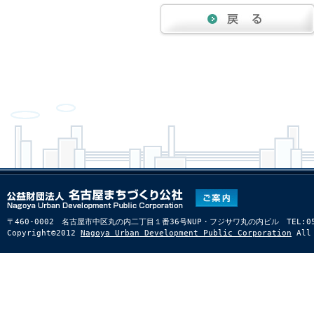
〒460-0002 名古屋市中区丸の内二丁目１番36号NUP・フジサワ丸の内ビル TEL:052-22
Copyright©2012
Nagoya Urban Development Public Corporation
All 