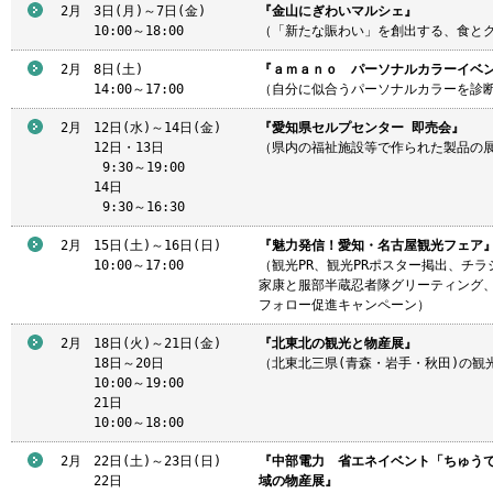
2月
3日(月)～7日(金)
『金山にぎわいマルシェ』
10:00～18:00
（「新たな賑わい」を創出する、食とグッ
2月
8日(土)
『ａｍａｎｏ パーソナルカラーイベ
14:00～17:00
（自分に似合うパーソナルカラーを診
2月
12日(水)～14日(金)
『愛知県セルプセンター 即売会』
12日・13日
（県内の福祉施設等で作られた製品の
9
:30～19:00
14日
9
:30～16:30
2月
15日(土)～16日(日)
『魅力発信！愛知・名古屋観光フェア
10:00～17:00
（観光PR、観光PRポスター掲出、チラ
家康と服部半蔵忍者隊グリーティング、
フォロー促進キャンペーン）
2月
18日(火)～21日(金)
『北東北の観光と物産展』
18日～20日
（北東北三県(青森・岩手・秋田)の観
10:00～19:00
21日
10:00～18:00
2月
22日(土)～23日(日)
『中部電力 省エネイベント「ちゅう
22日
域の物産展』