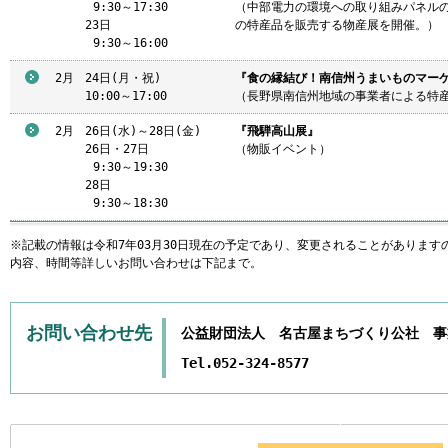
9
:30～17:30
（中部電力の環境への取り組みパネル
23日
の特産品を販売する物産展を開催。）
9
:30～16:00
2月
24日(月・祝)
『食の縁結び！南信州うまいものマー
10:00～17:00
（長野県南信州地域の事業者による特
2月
26日(水)～28日(金)
『飛騨高山展』
26日・27日
（物販イベント）
9
:30～19:30
28日
9
:30～18:30
※記載の情報は令和7年03月30日現在の予定であり、変更されることがあります
内容、時間等詳しいお問い合わせは下記まで。
お問い合わせ先
公益財団法人 名古屋まちづくり公社 事
Tel.052-324-8577