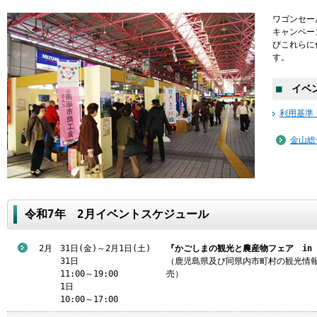
ワゴンセー
キャンペー
びこれらに
す。
■
イベン
利用基準
金山総
令和7年 2月イベントスケジュール
2月
31日(金)～2月1日(土)
『かごしまの観光と農産物フェア in
31日
（鹿児島県及び同県内市町村の観光情報
11:00～19:00
売）
1日
10:00～17:00