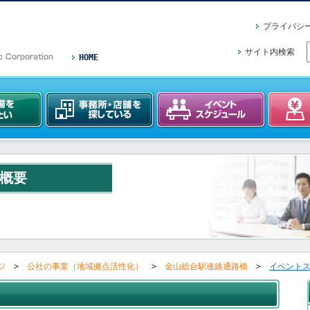
プライバシ
サイト内検索
HOME
概要
ジ
>
公社の事業（地域拠点活性化）
>
金山総合駅連絡通路橋
>
イベント