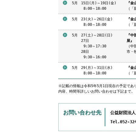
5月
15日(月)～19日(金)
『金
8
:00～18:00
（「
5月
23(火)～26日(金)
『金
8
:00～18:00
（「
5月
27(土)～28日(日)
『中
27日
展』
9
:30～17:30
（中
28日
市・
9
:30～16:00
5月
29(月)～31日(水)
『金
8
:00～18:00
（「
※記載の情報は令和5年5月1日現在の予定で
内容、時間等詳しいお問い合わせは下記まで。
お問い合わせ先
公益財団法人
Tel.052-32