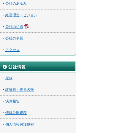
・
公社のあゆみ
・
経営理念・ビジョン
・
公社の組織
・
公社の事業
・
アクセス
・
定款
・
評議員・役員名簿
・
決算報告
・
情報公開規程
・
個人情報保護規程