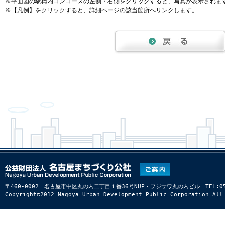
※平面図の駅構内コンコースの左側・右側をクリックすると、写真が表示されま
※【凡例】をクリックすると、詳細ページの該当箇所へリンクします。
〒460-0002 名古屋市中区丸の内二丁目１番36号NUP・フジサワ丸の内ビル TEL:052-22
Copyright©2012
Nagoya Urban Development Public Corporation
All 