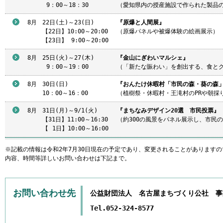
9
：00～18：30
（愛知県内の授産施設で作られた製品
8月
22日(土)～23(日)
『原爆と人間展』
【22日】10:00～20:00
（原爆パネルや被爆体験の絵画展示）
【23日】
9
:00～20:00
8月
25日(火)～27(木)
『金山にぎわいマルシェ』
9
：00～19：00
（「新たな賑わい」を創出する、食とグッ
8月
30日(日)
『おんたけ休暇村「市民の森・葵の森」
10：00～16：00
（植樹祭・休暇村・王滝村のPRや朝採
8月
31日(月)～9/1(火)
『まちなみデザイン20選 市民投票』
【31日】11:00～16:30
（約300の風景をパネル展示し、市民
【
1
日】10:00～16:00
※記載の情報は令和2年7月30日現在の予定であり、変更されることがあります
内容、時間等詳しいお問い合わせは下記まで。
お問い合わせ先
公益財団法人 名古屋まちづくり公社 事
Tel.052-324-8577