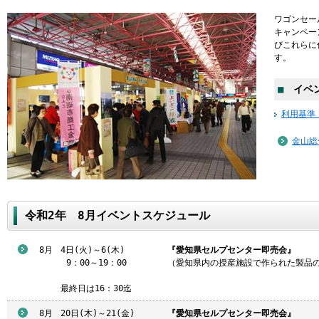
ワゴンセー
キャンペー
びこれらに
す。
■
イベン
利用基準
金山総
令和2年 8月イベントスケジュール
8月
4日(火)～6(木)
『愛知県セルプセンター即売会』
9
：00～19：00
（愛知県内の授産施設で作られた製品
最終日は16：30迄
8月
20日(木)～21(金)
『愛知県セルプセンター即売会』