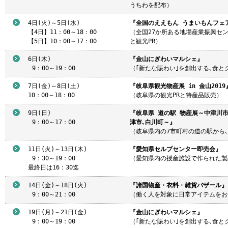
うちわを配布）
4日(火)～5日(水)
『全国のええもん うまいもんフェ
【4日】11：00～18：00
（全国27か所ある地場産業振興セ
【5日】10：00～17：00
と観光PR）
6日(木)
『金山にぎわいマルシェ』
9
：00～19：00
（｢新たな賑わい｣を創出する､食とグッ
7日(金)～8日(土)
『岐阜県観光物産展 in 金山2019
10：00～18：00
（岐阜県の観光PRと特産品販売）
9日(日)
『岐阜県 道の駅 物産展～中津川市
9
：00～17：00
津市､白川町～』
（岐阜県内の7市町村の道の駅から
11日(火)～13日(木)
『愛知県セルプセンター即売会』
9
：30～19：00
（愛知県内の授産施設で作られた製
最終日は16：30迄
14日(金)～18日(火)
『諸国物産・衣料・雑貨バザール』
9
：00～21：00
（働く人を対象に日常アイテムをお
19日(月)～21日(金)
『金山にぎわいマルシェ』
9
：00～19：00
（｢新たな賑わい｣を創出する､食とグッ