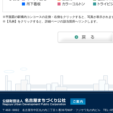
※平面図の駅構内コンコースの左側・右側をクリックすると、写真が表示されま
※【凡例】をクリックすると、詳細ページの該当箇所へリンクします。
〒460-0002 名古屋市中区丸の内二丁目１番36号NUP・フジサワ丸の内ビル TEL:052-22