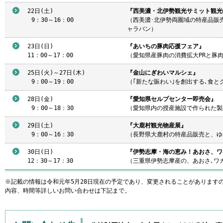
22日(土)
『西美濃・北伊勢観光サミット観光
9
：30～16：00
（西美濃･北伊勢両圏域の特産品販
ャラバン）
23日(日)
『あいちの豚肉応援フェア』
11：00～17：00
（愛知県産豚肉の消費拡大PRと豚
25日(火)～27日(木)
『金山にぎわいマルシェ』
9
：00～19：00
（｢新たな賑わい｣を創出する､食とグッ
28日(金)
『愛知県セルプセンター即売会』
9
：00～18：30
（愛知県内の授産施設で作られた製
29日(土)
『大鹿村観光物産展』
9
：00～16：30
（長野県大鹿村の特産品販売と、ゆ
30日(日)
『伊勢志摩・海の恵み！あおさ、ワ
12：30～17：30
（三重県伊勢志摩産の、あおさ､ワ
※記載の情報は令和元年5月28日現在の予定であり、変更されることがあります
内容、時間等詳しいお問い合わせは下記まで。