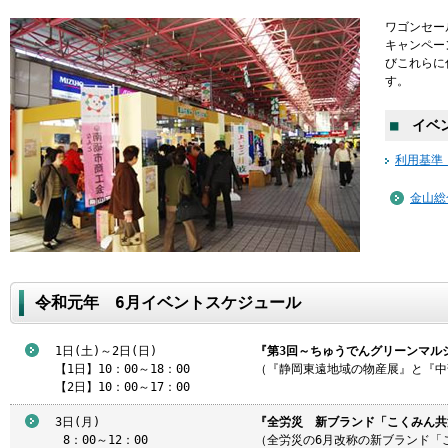
ワゴンセー
キャンペー
びこれらに
す。
■
イベン
利用基準
金山総
令和元年 6月イベントスケジュール
1日(土)～2日(日)
『第3回～ちゅうでんグリーンマル
【1日】10：00～18：00
（『静岡東遠地域の物産展』と『中
【2日】10：00～17：00
3日(月)
『全労災 新ブランド「こくみん共済
8
：00～12：00
（全労災の6月改称の新ブランド「こ