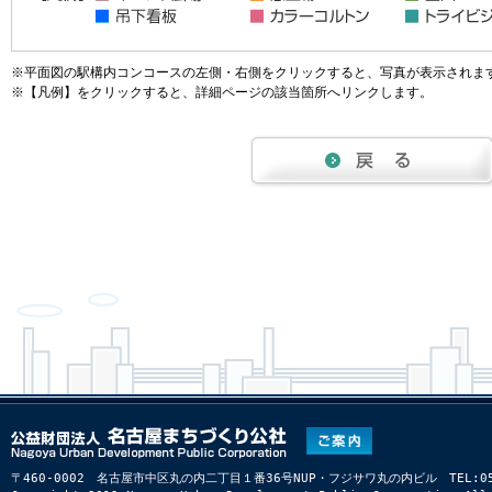
※平面図の駅構内コンコースの左側・右側をクリックすると、写真が表示されま
※【凡例】をクリックすると、詳細ページの該当箇所へリンクします。
〒460-0002 名古屋市中区丸の内二丁目１番36号NUP・フジサワ丸の内ビル TEL:052-22