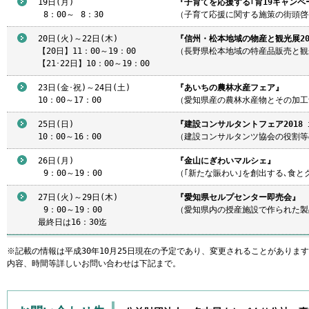
19日(月)
『子育てを応援する｢育19キャンペ
8
：00～
8
：30
（子育て応援に関する施策の街頭啓
20日(火)～22日(木)
『信州・松本地域の物産と観光展20
【20日】11：00～19：00
（長野県松本地域の特産品販売と観
【21･22日】10：00～19：00
23日(金･祝)～24日(土)
『あいちの農林水産フェア』
10：00～17：00
（愛知県産の農林水産物とその加工
25日(日)
『建設コンサルタントフェア2018 
10：00～16：00
（建設コンサルタンツ協会の役割等
26日(月)
『金山にぎわいマルシェ』
9
：00～19：00
（｢新たな賑わい｣を創出する､食とグッ
27日(火)～29日(木)
『愛知県セルプセンター即売会』
9
：00～19：00
（愛知県内の授産施設で作られた製
最終日は16：30迄
※記載の情報は平成30年10月25日現在の予定であり、変更されることがありま
内容、時間等詳しいお問い合わせは下記まで。