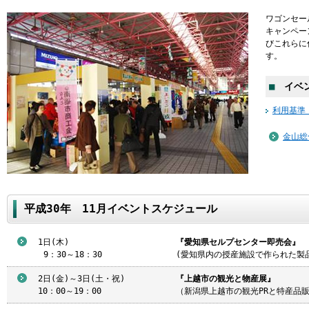
ワゴンセー
キャンペー
びこれらに
す。
■
イベン
利用基準
金山総
平成30年 11月イベントスケジュール
1日(木)
『愛知県セルプセンター即売会』
9
：30～18：30
(愛知県内の授産施設で作られた製
2日(金)～3日(土・祝)
『上越市の観光と物産展』
10：00～19：00
（新潟県上越市の観光PRと特産品