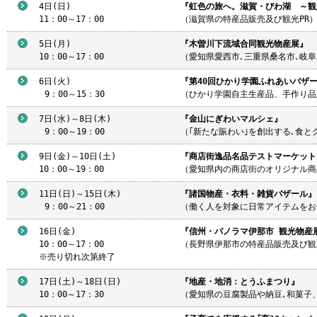
4日(日)
『虹色の旅へ。滋賀・びわ湖 ～観
11：00～17：00
（滋賀県の特産品販売及び観光PR
5日(月)
『木曽川下流域合同観光物産展』
10：00～17：00
（愛知県愛西市､三重県桑名市､岐阜
6日(火)
『第40回ひかり学園ふれあいバザ
9
：00～15：30
（ひかり学園自主生産品、手作り品
7日(水)～8日(木)
『金山にぎわいマルシェ』
9
：00～19：00
（｢新たな賑わい｣を創出する､食とグッ
9日(金)～10日(土)
『商店街逸品名品テストマーケット2
10：00～19：00
（愛知県内の商店街のオリジナル商
11日(日)～15日(木)
『諸国物産・衣料・雑貨バザール』
9
：00～21：00
（働く人を対象に日常アイテムをお
16日(金)
『信州・パノラマ伊那市 観光物産
10：00～17：00
（長野県伊那市の特産品販売及び観
※売り切れ次第終了
17日(土)～18日(日)
『地産・地消：とうふまつり』
10：00～17：30
（愛知県の豆腐製品や納豆､和菓子