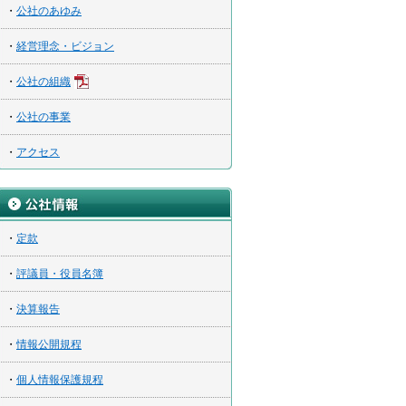
・
公社のあゆみ
・
経営理念・ビジョン
・
公社の組織
・
公社の事業
・
アクセス
・
定款
・
評議員・役員名簿
・
決算報告
・
情報公開規程
・
個人情報保護規程