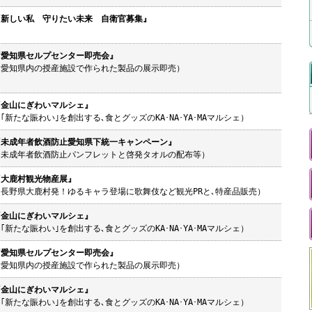
『新しい私 守りたい未来 自衛官募集』
『愛知県セルプセンター即売会』
（愛知県内の授産施設で作られた製品の展示即売）
『金山にぎわいマルシェ』
｢新たな賑わい｣を創出する､食とグッズのKA･NA･YA･MAマルシェ）
『未成年者飲酒防止愛知県下統一キャンペーン』
（未成年者飲酒防止パンフレットと啓発タオルの配布等）
『大鹿村観光物産展』
（長野県大鹿村発！ゆるキャラ登場に歌舞伎など観光PRと､特産品販売）
『金山にぎわいマルシェ』
｢新たな賑わい｣を創出する､食とグッズのKA･NA･YA･MAマルシェ）
『愛知県セルプセンター即売会』
（愛知県内の授産施設で作られた製品の展示即売）
『金山にぎわいマルシェ』
｢新たな賑わい｣を創出する､食とグッズのKA･NA･YA･MAマルシェ）