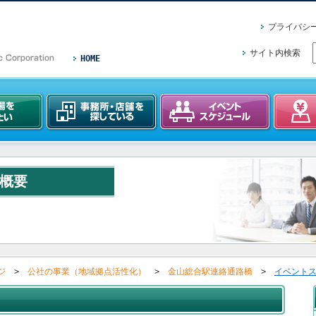
プライバシ
サイト内検索
HOME
概要
ジ
>
公社の事業（地域拠点活性化）
>
金山総合駅連絡通路橋
>
イベント