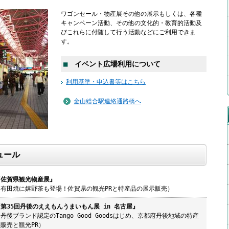
ワゴンセール・物産展その他の展示もしくは、各種
キャンペーン活動、その他の文化的・教育的活動及
びこれらに付随して行う活動などにご利用できま
す。
■
イベント広場利用について
利用基準・申込書等はこちら
金山総合駅連絡通路橋へ
ュール
『佐賀県観光物産展』
（有田焼に嬉野茶も登場！佐賀県の観光PRと特産品の展示販売）
第35回丹後のええもんうまいもん展 in 名古屋』
丹後ブランド認定のTango Good Goodsはじめ、京都府丹後地域の特産
販売と観光PR）