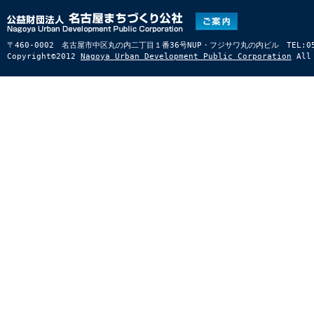
〒460-0002 名古屋市中区丸の内二丁目１番36号NUP・フジサワ丸の内ビル TEL:052-22
Copyright©2012
Nagoya Urban Development Public Corporation
All 