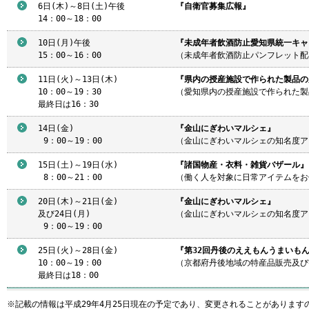
6日(木)～8日(土)午後
『自衛官募集広報』
14：00～18：00
10日(月)午後
『未成年者飲酒防止愛知県統一キャ
15：00～16：00
（未成年者飲酒防止パンフレット配
11日(火)～13日(木)
『県内の授産施設で作られた製品の
10：00～19：30
（愛知県内の授産施設で作られた製
最終日は16：30
14日(金)
『金山にぎわいマルシェ』
9
：00～19：00
（金山にぎわいマルシェの知名度ア
15日(土)～19日(水)
『諸国物産・衣料・雑貨バザール』
8
：00～21：00
（働く人を対象に日常アイテムをお
20日(木)～21日(金)
『金山にぎわいマルシェ』
及び24日(月)
（金山にぎわいマルシェの知名度ア
9
：00～19：00
25日(火)～28日(金)
『第32回丹後のええもんうまいもん
10：00～19：00
（京都府丹後地域の特産品販売及び
最終日は18：00
※記載の情報は平成29年4月25日現在の予定であり、変更されることがあります