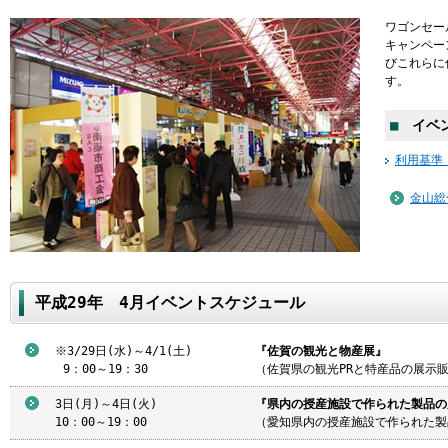
ワゴンセー
キャンペー
びこれらに
す。
■
イベン
利用基準
金山総
平成29年 4月イベントスケジュール
※3/29日(水)～4/1(土)
『佐賀の観光と物産展』
9
：00～19：30
（佐賀県の観光PRと特産品の展示
3日(月)～4日(火)
『県内の授産施設で作られた製品の
10：00～19：00
（愛知県内の授産施設で作られた製