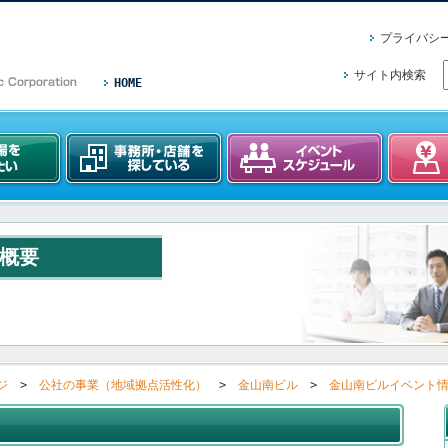
プライバシ
サイト内検索
HOME
概要
ジ
>
公社の事業（地域拠点活性化）
>
金山南ビル
>
金山南ビルイベント