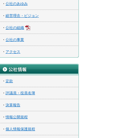
・
公社のあゆみ
・
経営理念・ビジョン
・
公社の組織
・
公社の事業
・
アクセス
・
定款
・
評議員・役員名簿
・
決算報告
・
情報公開規程
・
個人情報保護規程