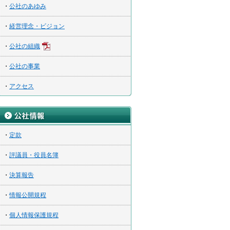
・
公社のあゆみ
・
経営理念・ビジョン
・
公社の組織
・
公社の事業
・
アクセス
・
定款
・
評議員・役員名簿
・
決算報告
・
情報公開規程
・
個人情報保護規程