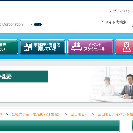
プライバシ
サイト内検索
HOME
概要
ジ
>
公社の事業（地域拠点活性化）
>
金山南ビル
>
金山南ビルイベント