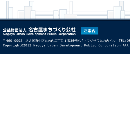
〒460-0002 名古屋市中区丸の内二丁目１番36号NUP・フジサワ丸の内ビル TEL:052-22
Copyright©2012
Nagoya Urban Development Public Corporation
All 