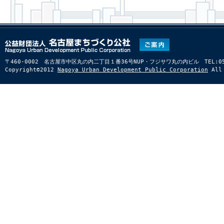
〒460-0002 名古屋市中区丸の内二丁目１番36号NUP・フジサワ丸の内ビル TEL:052-22
Copyright©2012
Nagoya Urban Development Public Corporation
All 